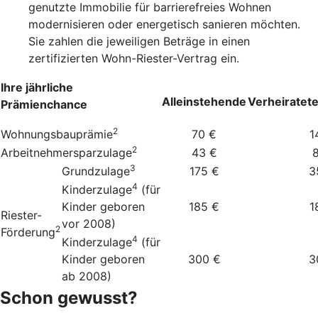
genutzte Immobilie für barrierefreies Wohnen
modernisieren oder energetisch sanieren möchten.
Sie zahlen die jeweiligen Beträge in einen
zertifizierten Wohn-Riester-Vertrag ein.
Ihre jährliche
Alleinstehende
Verheiratet
Prämienchance
2
Wohnungsbauprämie
70 €
1
2
Arbeitnehmersparzulage
43 €
3
Grundzulage
175 €
3
4
Kinderzulage
(für
Kinder geboren
185 €
1
Riester-
vor 2008)
2
Förderung
4
Kinderzulage
(für
Kinder geboren
300 €
3
ab 2008)
Schon gewusst?