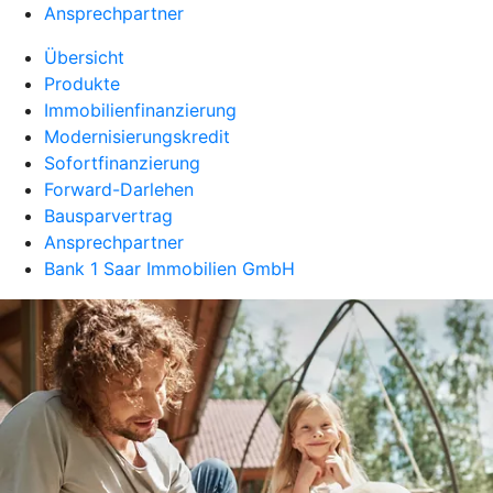
Ansprechpartner
Übersicht
Produkte
Immobilienfinanzierung
Modernisierungskredit
Sofortfinanzierung
Forward-Darlehen
Bausparvertrag
Ansprechpartner
Bank 1 Saar Immobilien GmbH