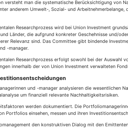
on versteht man die systematische Berücksichtigung von Na
 unter anderem Umwelt-, Sozial- und Arbeitnehmerbelange
entalen Researchprozess wird bei Union Investment grundsä
nd Länder, die aufgrund konkreter Geschehnisse und/oder s
rer Relevanz sind. Das Committee gibt bindende Investmen
und -manager.
entalen Researchprozess erfolgt sowohl bei der Auswahl vo
gen innerhalb der von Union Investment verwalteten Fond
nvestitionsentscheidungen
anagerinnen und -manager analysieren die wesentlichen Nac
analyse um finanziell relevante Nachhaltigkeitsrisiken.
itsfaktoren werden dokumentiert. Die Portfoliomanagerinn
n Portfolios einsehen, messen und ihren Investitionsentsc
omanagement den konstruktiven Dialog mit den Emittenten, in 