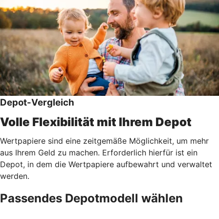
Depot-Vergleich
Volle Flexibilität mit Ihrem Depot
Wertpapiere sind eine zeitgemäße Möglichkeit, um mehr
aus Ihrem Geld zu machen. Erforderlich hierfür ist ein
Depot, in dem die Wertpapiere aufbewahrt und verwaltet
werden.
Passendes Depotmodell wählen