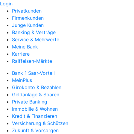
Login
Privatkunden
Firmenkunden
Junge Kunden
Banking & Verträge
Service & Mehrwerte
Meine Bank
Karriere
Raiffeisen-Märkte
Bank 1 Saar-Vorteil
MeinPlus
Girokonto & Bezahlen
Geldanlage & Sparen
Private Banking
Immobilie & Wohnen
Kredit & Finanzieren
Versicherung & Schützen
Zukunft & Vorsorgen