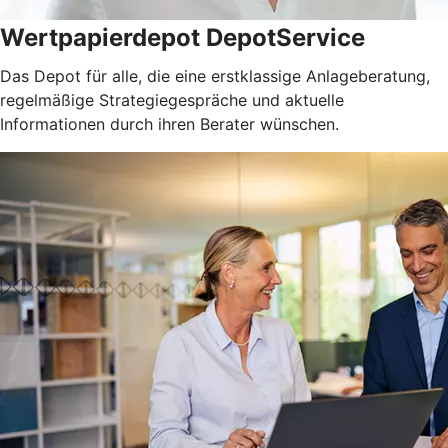
Wertpapierdepot DepotService
Das Depot für alle, die eine erstklassige Anlageberatung,
regelmäßige Strategiegespräche und aktuelle
Informationen durch ihren Berater wünschen.