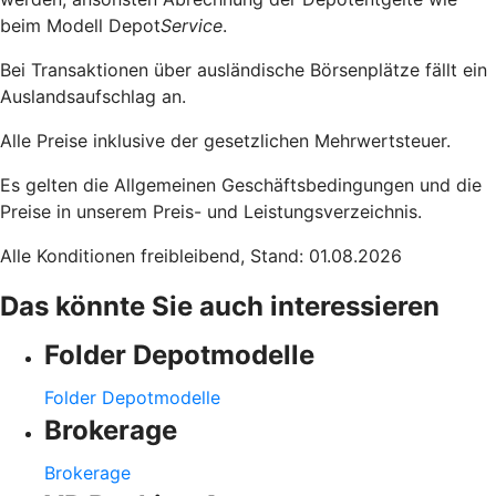
beim Modell Depot
Service
.
Bei Transaktionen über ausländische Börsenplätze fällt ein
Auslandsaufschlag an.
Alle Preise inklusive der gesetzlichen Mehrwertsteuer.
Es gelten die Allgemeinen Geschäftsbedingungen und die
Preise in unserem Preis- und Leistungsverzeichnis.
Alle Konditionen freibleibend, Stand: 01.08.2026
Das könnte Sie auch interessieren
Folder Depotmodelle
Folder Depotmodelle
Brokerage
Brokerage