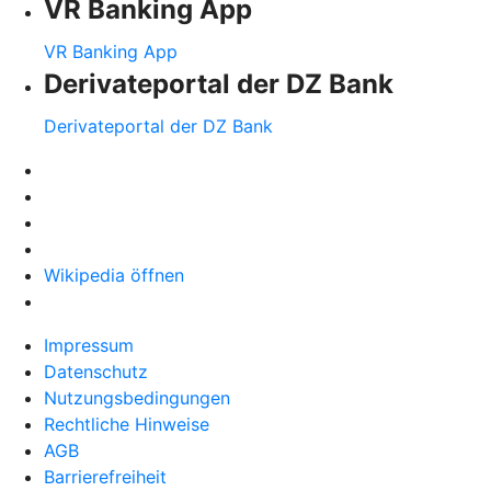
VR Banking App
VR Banking App
Derivateportal der DZ Bank
Derivateportal der DZ Bank
Wikipedia öffnen
Impressum
Datenschutz
Nutzungsbedingungen
Rechtliche Hinweise
AGB
Barrierefreiheit