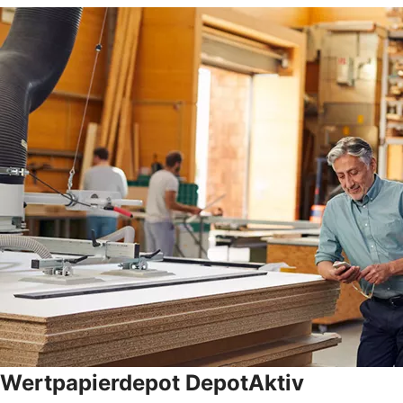
Wertpapierdepot DepotAktiv