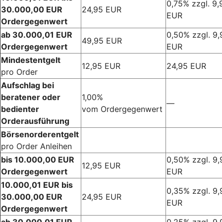
0,75% zzgl. 9,
30.000,00 EUR
24,95 EUR
EUR
Ordergegenwert
ab 30.000,01 EUR
0,50% zzgl. 9,
49,95 EUR
Ordergegenwert
EUR
Mindestentgelt
12,95 EUR
24,95 EUR
pro Order
Aufschlag bei
beratener oder
1,00%
—
bedienter
vom Ordergegenwert
Orderausführung
Börsenorderentgelt
pro Order Anleihen
bis 10.000,00 EUR
0,50% zzgl. 9,
12,95 EUR
Ordergegenwert
EUR
10.000,01 EUR bis
0,35% zzgl. 9,
30.000,00 EUR
24,95 EUR
EUR
Ordergegenwert
ab 30.000,01 EUR
0,25% zzgl. 9,