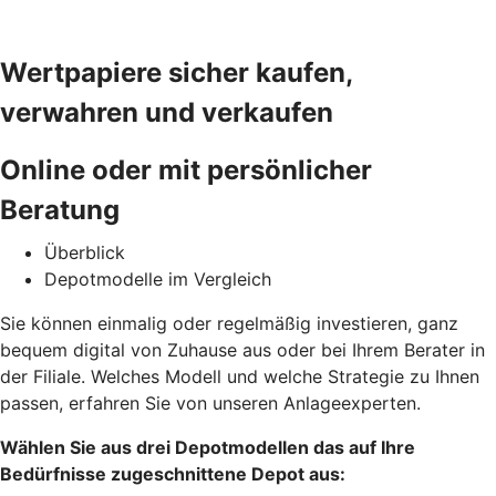
Wertpapiere sicher kaufen,
verwahren und verkaufen
Online oder mit persönlicher
Beratung
Überblick
Depotmodelle im Vergleich
Sie können einmalig oder regelmäßig investieren, ganz
bequem digital von Zuhause aus oder bei Ihrem Berater in
der Filiale. Welches Modell und welche Strategie zu Ihnen
passen, erfahren Sie von unseren Anlageexperten.
Wählen Sie aus drei Depotmodellen das auf Ihre
Bedürfnisse zugeschnittene Depot aus: