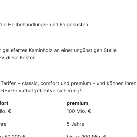
V die Heilbehandlungs- und Folgekosten.
 geliefertes Kaminholz an einer ungünstigen Stelle
+V diese Kosten.
 Tarifen – classic, comfort und premium – und können Ihren
2
 R+V-Privathaftpflichtversicherung
.
ort
premium
io. €
100 Mio. €
hre
5 Jahre
zu 50.000 €
bis zu 100 Mio. €