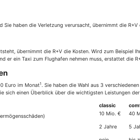
und Sie haben die Verletzung verursacht, übernimmt die R+
steht, übernimmt die R+V die Kosten. Wird zum Beispiel Ihr
nd er ein Taxi zum Flughafen nehmen muss, erstattet die R
den
1
,40 Euro im Monat
. Sie haben die Wahl aus 3 verschiedenen
ie sich einen Überblick über die wichtigsten Leistungen der
classic
comf
10 Mio. €
40 M
 Vermögensschäden)
2 Jahre
5 Ja
nein
bis 