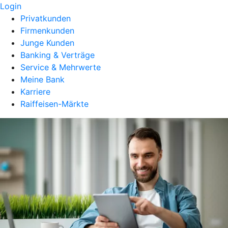
Login
Privatkunden
Firmenkunden
Junge Kunden
Banking & Verträge
Service & Mehrwerte
Meine Bank
Karriere
Raiffeisen-Märkte