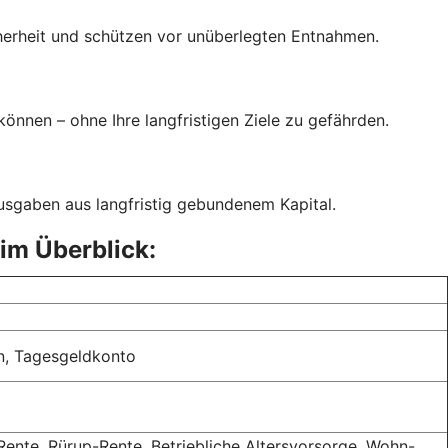
icherheit und schützen vor unüberlegten Entnahmen.
können – ohne Ihre langfristigen Ziele zu gefährden.
Ausgaben aus langfristig gebundenem Kapital.
im Überblick:
n, Tagesgeldkonto
Rente, Rürup-Rente, Betriebliche Altersvorsorge, Wohn-