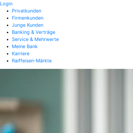
Login
Privatkunden
Firmenkunden
Junge Kunden
Banking & Verträge
Service & Mehrwerte
Meine Bank
Karriere
Raiffeisen-Märkte